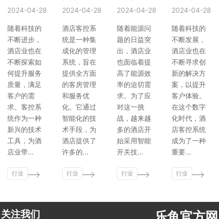
2024-04-28
2024-04-28
2024-04-28
2024-04-28
随着科技的
酒店客控系
随着能源问
随着科技的
不断进步，
统是一种集
题的日益突
不断发展，
酒店业也在
成化的管理
出，酒店业
酒店业也在
不断探索如
系统，旨在
也面临着提
不断寻求创
何提升服务
提供全方面
高了能源效
新的解决方
质量，满足
的客房管理
率的迫切需
案，以提升
客户的需
和服务优
求。为了应
客户体验。
求。客控系
化。它通过
对这一挑
在这个数字
统作为一种
智能化的技
战，越来越
化时代，酒
新兴的技术
术手段，为
多的酒店开
店客控系统
工具，为酒
酒店提供了
始采用智能
成为了一种
店业带...
许多的...
开关技...
重要...
行业
行业
行业
行业
新闻
新闻
新闻
新闻
关注我们
乐鱼官方网