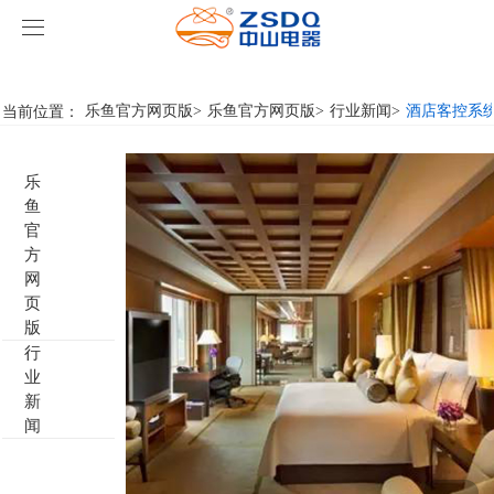
乐鱼官方网页版
乐鱼官方网页版
当前位置：
乐鱼官方网页版
>
乐鱼官方网页版
>
行业新闻
>
酒店客控系
产品中心
乐
乐鱼官方网页版
智能开关
鱼
官
案例展示
客房门显系列
乐鱼官方网页版
名典系列智能开关
方
网
页
关于我们
客控系统
行业新闻
成功案例
雅典系列智能开关
标准86门显
版
行
乐鱼官方网页版-乐鱼(中国)
智能家居系列
轻典系列智能开关
标准带房号门显
客控系统方案1
业
新
特色产品
怡典系列智能开关
非标定制门显
客控系统方案2
电动窗帘
闻
智典系列智能开关
客控系统方案3
无线开关插座
壁龛式插卡取电