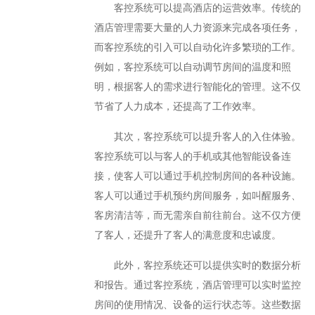
客控系统可以提高酒店的运营效率。传统的
酒店管理需要大量的人力资源来完成各项任务，
而客控系统的引入可以自动化许多繁琐的工作。
例如，客控系统可以自动调节房间的温度和照
明，根据客人的需求进行智能化的管理。这不仅
节省了人力成本，还提高了工作效率。
其次，客控系统可以提升客人的入住体验。
客控系统可以与客人的手机或其他智能设备连
接，使客人可以通过手机控制房间的各种设施。
客人可以通过手机预约房间服务，如叫醒服务、
客房清洁等，而无需亲自前往前台。这不仅方便
了客人，还提升了客人的满意度和忠诚度。
此外，客控系统还可以提供实时的数据分析
和报告。通过客控系统，酒店管理可以实时监控
房间的使用情况、设备的运行状态等。这些数据