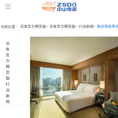
乐鱼官方网页版
乐鱼官方网页版
当前位置：
乐鱼官方网页版
>
乐鱼官方网页版
>
行业新闻
>
客控系统带
产品中心
乐
乐鱼官方网页版
智能开关
鱼
官
案例展示
客房门显系列
乐鱼官方网页版
名典系列智能开关
方
网
页
关于我们
客控系统
行业新闻
成功案例
雅典系列智能开关
标准86门显
版
行
乐鱼官方网页版-乐鱼(中国)
智能家居系列
轻典系列智能开关
标准带房号门显
客控系统方案1
业
新
特色产品
怡典系列智能开关
非标定制门显
客控系统方案2
电动窗帘
闻
智典系列智能开关
客控系统方案3
无线开关插座
壁龛式插卡取电