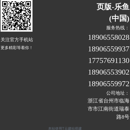
页版-乐鱼
(中国)
服务热线：
18906558028
关注官方手机站
18906559937
更多精彩等着你！
17757691130
18906553902
18906559972
公司地址：
浙江省台州市临海
市市江南街道瑞泰
路8号
我知道了
本站使用T云建站搭建