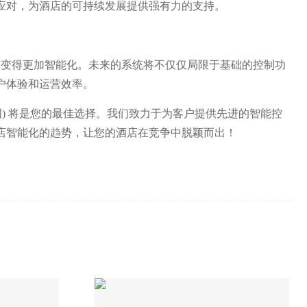
应对，为酒店的可持续发展提供强有力的支持。
将会变得更加智能化。未来的系统将不仅仅局限于基础的控制功
户体验和运营效率。
) 将是您的最佳选择。我们致力于为客户提供先进的智能控
店智能化的趋势，让您的酒店在竞争中脱颖而出！