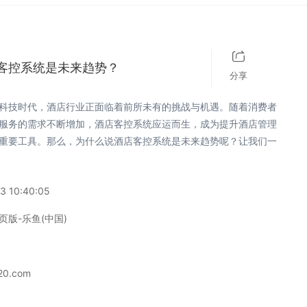
客控系统是未来趋势？
分享
科技时代，酒店行业正面临着前所未有的挑战与机遇。随着消费者
服务的需求不断增加，酒店客控系统应运而生，成为提升酒店管理
重要工具。那么，为什么说酒店客控系统是未来趋势呢？让我们一
3 10:40:05
页版-乐鱼(中国)
020.com