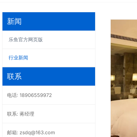
新闻
乐鱼官方网页版
行业新闻
联系
电话: 18906559972
联系: 蒋经理
邮箱: zsdq@163.com