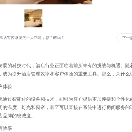
酒店客控系统的十大功能，您了解吗？
下一
发展的科技时代，酒店行业正面临着前所未有的挑战与机遇。随
，成为提升酒店管理效率和客户体验的重要工具。那么，为什么
户体验
统通过智能化的设备和技术，能够为客户提供更加便捷和个性化
间的温度、灯光和窗帘，甚至可以直接在系统中进行房间服务的
店品牌的忠诚度。
营效率