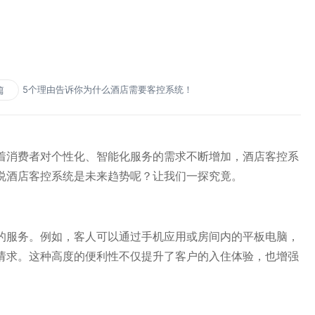
5个理由告诉你为什么酒店需要客控系统！
篇
着消费者对个性化、智能化服务的需求不断增加，酒店客控系
说酒店客控系统是未来趋势呢？让我们一探究竟。
的服务。例如，客人可以通过手机应用或房间内的平板电脑，
请求。这种高度的便利性不仅提升了客户的入住体验，也增强