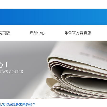
网页版
产品中心
乐鱼官方网页版
店客控系统是未来趋势？