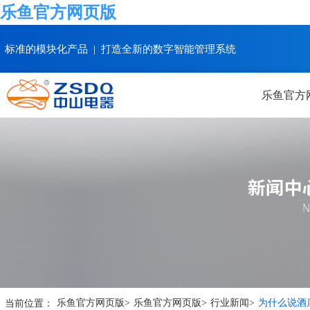
乐鱼官方网页版
标准的模块化产品 | 打造全新的数字智能管理系统
乐鱼官方
当前位置：
乐鱼官方网页版
>
乐鱼官方网页版
>
行业新闻
>
为什么说酒