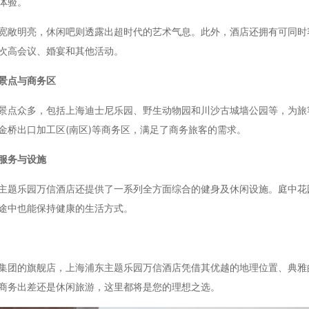
体验。
明亮，休闲吧则透露出超时代的艺术气息。此外，酒店还拥有可同时容纳
次高会议、婚宴和其他活动。
景点与商务区
众多，包括上海迪士尼乐园、野生动物园和川沙古城墙公园等，为旅客
金桥出口加工区(南区)等商务区，满足了商务旅客的需求。
服务与设施
乐园万信酒店还提供了一系列全方面综合的健身及休闲设施。庭中花园
途中也能保持健康的生活方式。
的旗舰店，上海浦东主题乐园万信酒店凭借其优越的地理位置、典雅的
商务出差还是休闲旅游，这里都将是您的理想之选。